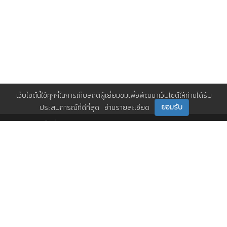
เว็บไซต์นี้ใช้คุกกี้ในการเก็บสถิติผู้เยี่ยมชมเพื่อพัฒนาเว็บไซต์ให้ท่านได้รับ
ยอมรับ
ประสบการณ์ที่ดีที่สุด
อ่านรายละเอียด
ติดตามเราได้ที่
ติดต่อเรา
0 2717 3000-29 (81)
,
et@tpa.or.th
สมาคมส่งเสริมเทคโนโลยี (ไทย-ญี่ปุ่น)
Copyright© 2026 Technology Promotion Association (Thailand-Japan). All
Rights Reserved.