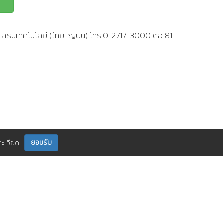
สริมเทคโนโลยี (ไทย-ญี่ปุ่น) โทร.0-2717-3000 ต่อ 81
ยอมรับ
ละเอียด
ติดตามเราได้ที่
กร
ติดต่อเรา
0 2717 3000-29 (81)
,
et@tpa.or.th