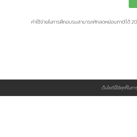
ค่าใช้จ่ายในการฝึกอบรมสามารถหักลดหย่อนภาษีได้ 
เว็บไซต์นี้ใช้คุกกี้ใน
สนับสนุน
วิธีการชำระเงิน
ทำไมต้อง TP
ใบแจ้งยืนยันการอบรมและสัมมนา
แผนการอบร
สมัครสมาชิก ส.ส.ท.
ที่พักใกล้ ๆ 
แผนที่รายละเอียดการเดินทาง