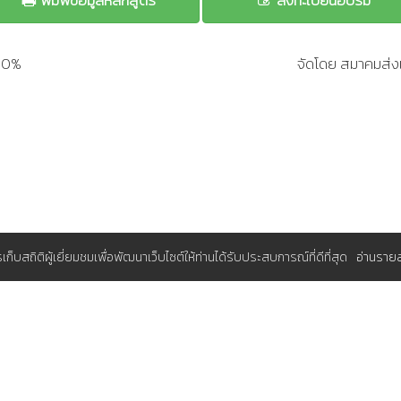
พิมพ์ข้อมูลหลักสูตร
ลงทะเบียนอบรม
200%
จัดโดย สมาคมส่งเ
การเก็บสถิติผู้เยี่ยมชมเพื่อพัฒนาเว็บไซต์ให้ท่านได้รับประสบการณ์ที่ดีที่สุด
อ่านราย
มุมสมาชิก
A (ส.ส.ท.)
ระบบจองอบรมแผนประจำปีสำหรับองค์
มประจำปี
กรุณา
เพื่อใช้งาน
เข้าสู่ระบบ
เรา
สนใจสมัครสมาชิกโดยไม่เสียค่าใช้จ่าย