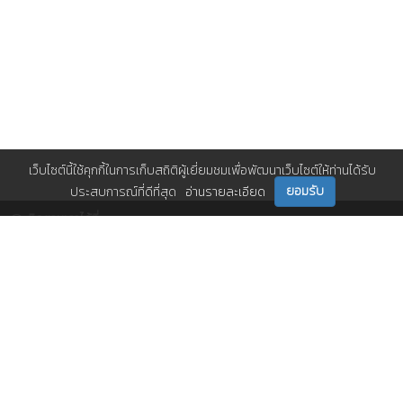
เว็บไซต์นี้ใช้คุกกี้ในการเก็บสถิติผู้เยี่ยมชมเพื่อพัฒนาเว็บไซต์ให้ท่านได้รับ
ยอมรับ
ประสบการณ์ที่ดีที่สุด
อ่านรายละเอียด
ติดตามเราได้ที่
ติดต่อเรา
0 2717 3000-29 (81)
,
et@tpa.or.th
สมาคมส่งเสริมเทคโนโลยี (ไทย-ญี่ปุ่น)
Copyright© 2026 Technology Promotion Association (Thailand-Japan). All
Rights Reserved.