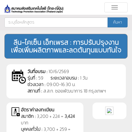
Toggle
navigati
ค้นหา
ลีน-ไคเซ็น เอ็กเพรส : การปรับปรุงงาน
เพื่อเพิ่มผลิตภาพและลดต้นทุนแบบทันใจ
วันที่อบรม :
10/6/2569
รุ่นที่ :
59
ระยะเวลาอบรม :
1 วัน
ช่วงเวลา :
09:00-16:30 น.
สถานที่ :
ส.ส.ท. ซอยพัฒนาการ 18 กรุงเทพฯ
อัตราค่าลงทะเบียน
สมาชิก :
3,200 + 224 =
3,424
บาท
บุคคลทั่วไป :
3,700 + 259 =