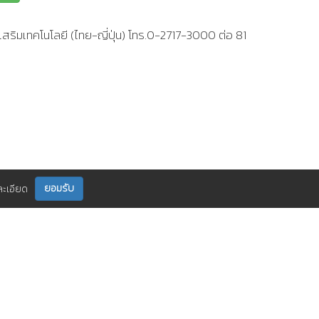
สริมเทคโนโลยี (ไทย-ญี่ปุ่น) โทร.0-2717-3000 ต่อ 81
ยอมรับ
ละเอียด
ติดตามเราได้ที่
กร
ติดต่อเรา
0 2717 3000-29 (81)
,
et@tpa.or.th