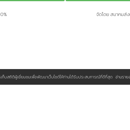
200%
จัดโดย สมาคมส่งเ
การเก็บสถิติผู้เยี่ยมชมเพื่อพัฒนาเว็บไซต์ให้ท่านได้รับประสบการณ์ที่ดีที่สุด
อ่านราย
มุมสมาชิก
A (ส.ส.ท.)
ระบบจองอบรมแผนประจำปีสำหรับองค์
มประจำปี
กรุณา
เพื่อใช้งาน
เข้าสู่ระบบ
เรา
สนใจสมัครสมาชิกโดยไม่เสียค่าใช้จ่าย