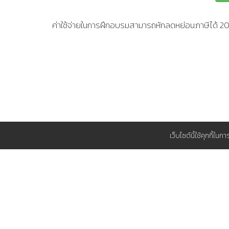
ค่าใช้จ่ายในการฝึกอบรมสามารถหักลดหย่อนภาษีได้ 
เว็บไซต์นี้ใช้คุกกี้ใน
สนับสนุน
วิธีการชำระเงิน
ทำไมต้อง TP
ใบแจ้งยืนยันการอบรมและสัมมนา
แผนการอบร
สมัครสมาชิก ส.ส.ท.
ที่พักใกล้ ๆ 
แผนที่รายละเอียดการเดินทาง