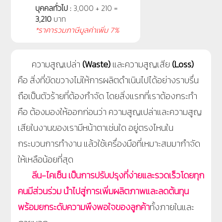
บุคคลทั่วไป :
3,000 + 210 =
3,210
บาท
*ราคารวมภาษีมูลค่าเพิ่ม 7%
ความสูญเปล่า
(Waste)
และความสูญเสีย
(Loss)
คือ สิ่งที่ขัดขวางไม่ให้การผลิตดำเนินไปได้อย่างราบรื่น
ถือเป็นตัวร้ายที่ต้องกำจัด โดยสิ่งแรกที่เราต้องกระทำ
คือ ต้องมองให้ออกก่อนว่า ความสูญเปล่าและความสูญ
เสียในงานของเรามีหน้าตาเช่นใด อยู่ตรงไหนใน
กระบวนการทำงาน แล้วใช้เครื่องมือที่เหมาะสมมากำจัด
ให้เหลือน้อยที่สุด
ลีน-ไคเซ็น เป็นการปรับปรุงที่ง่ายและรวดเร็วโดยทุก
คนมีส่วนร่วม นำไปสู่การเพิ่มผลิตภาพและลดต้นทุน
พร้อมยกระดับความพึงพอใจของลูกค้า
ทั้งภายในและ