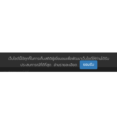
เว็บไซต์นี้ใช้คุกกี้ในการเก็บสถิติผู้เยี่ยมชมเพื่อพัฒนาเว็บไซต์ให้ท่านได้รับ
ยอมรับ
ประสบการณ์ที่ดีที่สุด
อ่านรายละเอียด
ติดตามเราได้ที่
ติดต่อเรา
0 2717 3000-29 (81)
,
et@tpa.or.th
สมาคมส่งเสริมเทคโนโลยี (ไทย-ญี่ปุ่น)
Copyright© 2026 Technology Promotion Association (Thailand-Japan). All