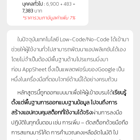
บุคคลทั่วไป :
6,900 + 483 =
7,383
บาท
*ราคารวมภาษีมูลค่าเพิ่ม 7%
ในปัจจุบันเทคโนโลยี Low-Code/No-Code ได้เข้ามา
ช่วยให้ผู้ใช้งานทั่วไปสามารถพัฒนาแอปพลิเคชันได้เอง
โดยไม่จำเป็นต้องมีพื้นฐานด้านโปรแกรมมิ่งมา
ก่อน AppSheet ซึ่งเป็นแพลตฟอร์มของGoogle เป็น
หนึ่งในเครื่องมือที่ตอบโจทย์ด้านนี้ได้อย่างครบถ้วน
หลักสูตรนี้ถูกออกแบบมาเพื่อให้ผู้เข้าอบรมได้
เรียนรู้
ตั้งแต่พื้นฐานการออกแบบฐานข้อมูล ไปจนถึงการ
สร้างแอปควบคุมสต็อกที่ใช้งานได้จริง
ผ่านการลงมือ
ปฏิบัติในทุกขั้นตอน เช่น การเพิ่ม – ตัดสต็อกด้วยมือถือ
การสแกนบาร์โค้ด การคำนวณคงเหลืออัตโนมัติ ไป