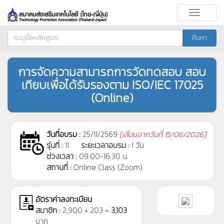
Toggle
navigati
ค้นหา
การจัดความสามารถการวัดทดสอบ สอบ
เทียบเพื่อได้รับรองตาม ISO/IEC 17025
(Online)
วันที่อบรม :
25/11/2569
[
เลื่อนจากวันที่
15/06/2026]
รุ่นที่ :
11
ระยะเวลาอบรม :
1 วัน
ช่วงเวลา :
09:00-16:30 น.
สถานที่ :
Online Class (Zoom)
อัตราค่าลงทะเบียน
สมาชิก :
2,900 + 203 =
3,103
บาท