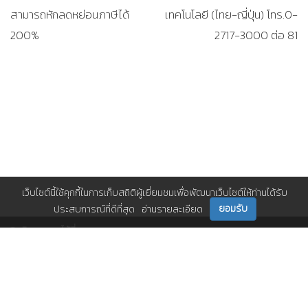
สามารถหักลดหย่อนภาษีได้
เทคโนโลยี (ไทย-ญี่ปุ่น) โทร.0-
200%
2717-3000 ต่อ 81
เว็บไซต์นี้ใช้คุกกี้ในการเก็บสถิติผู้เยี่ยมชมเพื่อพัฒนาเว็บไซต์ให้ท่านได้รับ
ยอมรับ
ประสบการณ์ที่ดีที่สุด
อ่านรายละเอียด
ติดตามเราได้ที่
ติดต่อเรา
0 2717 3000-29 (81)
,
et@tpa.or.th