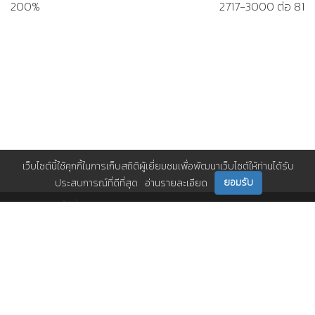
200%
2717-3000 ต่อ 81
เว็บไซต์นี้ใช้คุกกี้ในการเก็บสถิติผู้เยี่ยมชมเพื่อพัฒนาเว็บไซต์ให้ท่านได้รับ
ยอมรับ
ประสบการณ์ที่ดีที่สุด
อ่านรายละเอียด
ติดตามเราได้ที่
ติดต่อเรา
0 2717 3000-29 (81)
,
et@tpa.or.th
สมาคมส่งเสริมเทคโนโลยี (ไทย-ญี่ปุ่น)