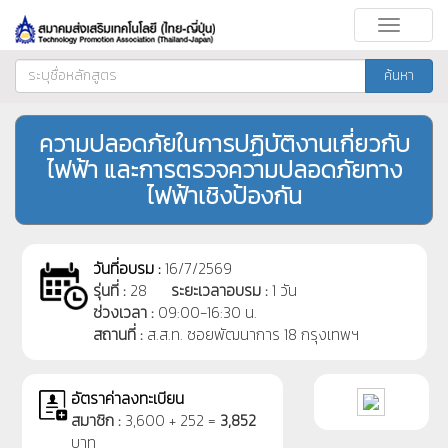
Toggle
navigati
ค้นหา
ความปลอดภัยในการปฏิบัติงานเกี่ยวกับ
ไฟฟ้า และการตรวจความปลอดภัยทาง
ไฟฟ้าเชิงป้องกัน
วันที่อบรม :
16/7/2569
รุ่นที่ :
28
ระยะเวลาอบรม :
1 วัน
ช่วงเวลา :
09:00-16:30 น.
สถานที่ :
ส.ส.ท. ซอยพัฒนาการ 18 กรุงเทพฯ
อัตราค่าลงทะเบียน
สมาชิก :
3,600 + 252 =
3,852
บาท