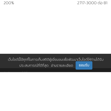
200%
2717-3000 ต่อ 81
เว็บไซต์นี้ใช้คุกกี้ในการเก็บสถิติผู้เยี่ยมชมเพื่อพัฒนาเว็บไซต์ให้ท่านได้รับ
ยอมรับ
ประสบการณ์ที่ดีที่สุด
อ่านรายละเอียด
ติดตามเราได้ที่
ติดต่อเรา
0 2717 3000-29 (81)
,
et@tpa.or.th
สมาคมส่งเสริมเทคโนโลยี (ไทย-ญี่ปุ่น)