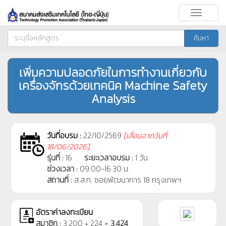
Toggle
navigati
ค้นหา
เพิ่มความปลอดภัยในการทำงานเกี่ยวกับ
เครื่องจักรด้วยเทคนิค Machine Safety
Analysis
วันที่อบรม :
22/10/2569
[
เลื่อนจากวันที่
18/06/2026]
รุ่นที่ :
16
ระยะเวลาอบรม :
1 วัน
ช่วงเวลา :
09:00-16:30 น.
สถานที่ :
ส.ส.ท. ซอยพัฒนาการ 18 กรุงเทพฯ
อัตราค่าลงทะเบียน
สมาชิก :
3,200 + 224 =
3,424