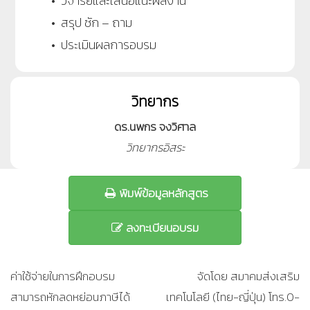
• วิจารย์และเสนอแนะผลงาน
• สรุป ซัก – ถาม
• ประเมินผลการอบรม
วิทยากร
ดร.นพกร จงวิศาล
วิทยากรอิสระ
พิมพ์ข้อมูลหลักสูตร
ลงทะเบียนอบรม
ค่าใช้จ่ายในการฝึกอบรม
จัดโดย สมาคมส่งเสริม
สามารถหักลดหย่อนภาษีได้
เทคโนโลยี (ไทย-ญี่ปุ่น) โทร.0-