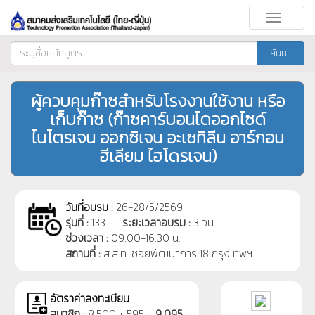
Toggle
navigati
ค้นหา
ผู้ควบคุมก๊าซสำหรับโรงงานใช้งาน หรือ
เก็บก๊าซ (ก๊าซคาร์บอนไดออกไซด์
ไนโตรเจน ออกซิเจน อะเซทิลีน อาร์กอน
ฮีเลียม ไฮโดรเจน)
วันที่อบรม :
26-28/5/2569
รุ่นที่ :
133
ระยะเวลาอบรม :
3 วัน
ช่วงเวลา :
09:00-16:30 น.
สถานที่ :
ส.ส.ท. ซอยพัฒนาการ 18 กรุงเทพฯ
อัตราค่าลงทะเบียน
สมาชิก :
8,500 + 595 =
9,095