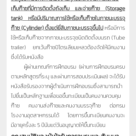
เก็บก๊าซที่มีการติดตั้งถังเก็บ และจ่ายก๊าซ (Storage
tank) หรือมีปริมาณการใช้หรือเก็บก๊าซในภาชนะบรรจุ
ก๊าซ (Cylinder) ตั้งแต่ยี่สิบภาชนะบรรจุขึ้นไป
หรือมีการ
ใช้หรือเก็บก๊าซจากภาชนะบรรจุชนิดติดตั้งบนรถ (Tube
trailer) ยกเว้นก๊าซปิโตรเลียมเหลวต้องจัดให้มีคนงาน
ซึ่งได้รับหนังสือ
ผู้ผ่านเกณฑ์การฝึกอบรม (ผ่านการฝึกอบรมครบ
ตามหลักสูตรที่ระบุ และผ่านการสอบประเมินผล) จะได้รับ
หนังสือรับรองจากผู้ดำเนินการฝึกอบรมซึ่งสามารถนำ
ไปยื่นเป็นหลักฐานเพื่อขอขึ้นทะเบียนเป็นคนงานควบคุม
ก๊าซ คนงานส่งก๊าซและคนงานบรรจุก๊าซ ต่อกรม
โรงงานอุตสาหกรรมได้ โดยการขึ้นทะเบียนคนงานจะ
มีอายุครั้งละ 5 ปีนับแต่วันอนุญาตให้ขึ้นทะเบียน