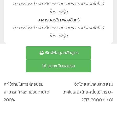
อาจารย์ประจำ คณะวิศวกรรมศาสตร์ สถาบันเทคโนโลยี
ไทย-ญี่ปุ่น
อาจารย์สรวิศ ฟองอินทร์
อาจารย์ประจำ คณะวิศวกรรมศาสตร์ สถาบันเทคโนโลยี
ไทย-ญี่ปุ่น
พิมพ์ข้อมูลหลักสูตร
ลงทะเบียนอบรม
ค่าใช้จ่ายในการฝึกอบรม
จัดโดย สมาคมส่งเสริม
สามารถหักลดหย่อนภาษีได้
เทคโนโลยี (ไทย-ญี่ปุ่น) โทร.0-
200%
2717-3000 ต่อ 81