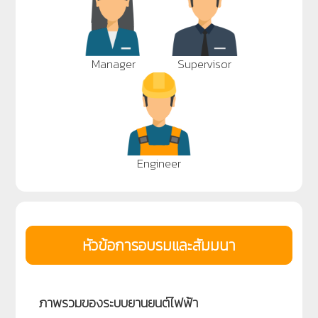
Manager
Supervisor
Engineer
หัวข้อการอบรมและสัมมนา
ภาพรวมของระบบยานยนต์ไฟฟ้า