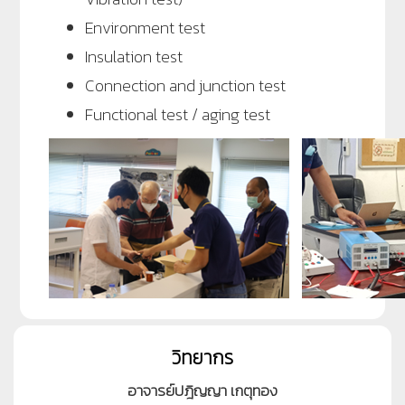
Environment test
Insulation test
Connection and junction test
Functional test / aging test
วิทยากร
อาจารย์ปฎิญญา เกตุทอง