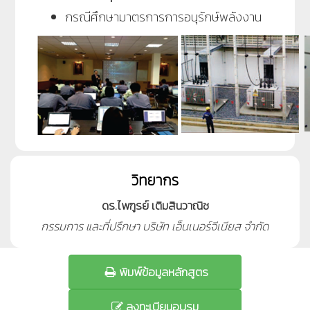
กรณีศึกษามาตรการการอนุรักษ์พลังงาน
วิทยากร
ดร.ไพฑูรย์ เติมสินวาณิช
กรรมการ และที่ปรึกษา บริษัท เอ็นเนอร์จีเนียส จำกัด
พิมพ์ข้อมูลหลักสูตร
ลงทะเบียนอบรม