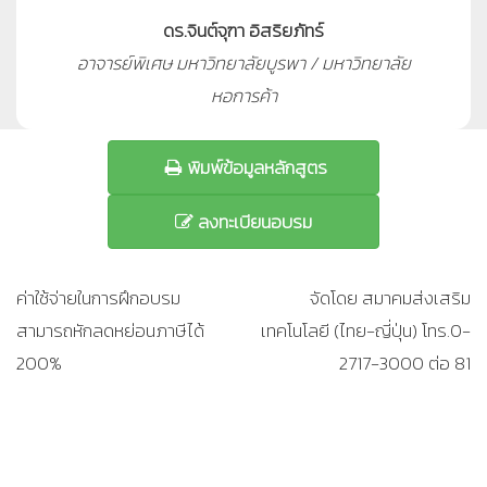
ดร.จินต์จุฑา อิสริยภัทร์
อาจารย์พิเศษ มหาวิทยาลัยบูรพา / มหาวิทยาลัย
หอการค้า
พิมพ์ข้อมูลหลักสูตร
ลงทะเบียนอบรม
ค่าใช้จ่ายในการฝึกอบรม
จัดโดย สมาคมส่งเสริม
สามารถหักลดหย่อนภาษีได้
เทคโนโลยี (ไทย-ญี่ปุ่น) โทร.0-
200%
2717-3000 ต่อ 81