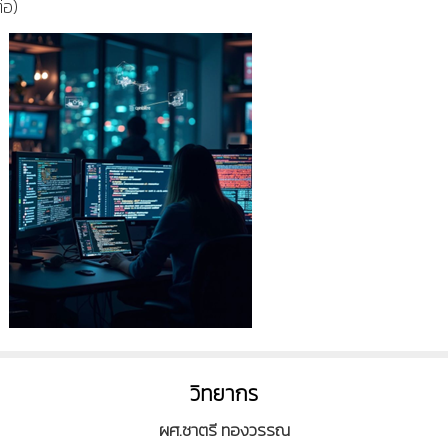
่อ)
วิทยากร
ผศ.ชาตรี ทองวรรณ