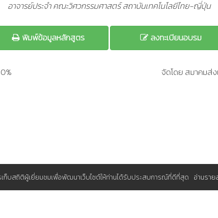
อาจารย์ประจำ คณะวิศวกรรมศาสตร์ สถาบันเทคโนโลยีไทย-ญี่ปุ่น
พิมพ์ข้อมูลหลักสูตร
ลงทะเบียนอบรม
200%
จัดโดย สมาคมส่งเ
การเก็บสถิติผู้เยี่ยมชมเพื่อพัฒนาเว็บไซต์ให้ท่านได้รับประสบการณ์ที่ดีที่สุด
อ่านราย
มุมสมาชิก
A (ส.ส.ท.)
ระบบจองอบรมแผนประจำปีสำหรับองค์