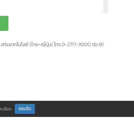
สริมเทคโนโลยี (ไทย-ญี่ปุ่น) โทร.0-2717-3000 ต่อ 81
ยอมรับ
ละเอียด
ติดตามเราได้ที่
กร