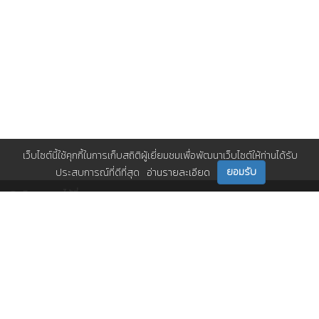
เว็บไซต์นี้ใช้คุกกี้ในการเก็บสถิติผู้เยี่ยมชมเพื่อพัฒนาเว็บไซต์ให้ท่านได้รับ
ยอมรับ
ประสบการณ์ที่ดีที่สุด
อ่านรายละเอียด
ติดตามเราได้ที่
ติดต่อเรา
0 2717 3000-29 (81)
,
et@tpa.or.th
สมาคมส่งเสริมเทคโนโลยี (ไทย-ญี่ปุ่น)
Copyright© 2026 Technology Promotion Association (Thailand-Japan). All