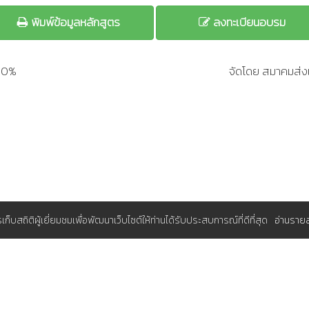
พิมพ์ข้อมูลหลักสูตร
ลงทะเบียนอบรม
200%
จัดโดย สมาคมส่งเ
การเก็บสถิติผู้เยี่ยมชมเพื่อพัฒนาเว็บไซต์ให้ท่านได้รับประสบการณ์ที่ดีที่สุด
อ่านราย
มุมสมาชิก
A (ส.ส.ท.)
ระบบจองอบรมแผนประจำปีสำหรับองค์
มประจำปี
กรุณา
เพื่อใช้งาน
เข้าสู่ระบบ
เรา
สนใจสมัครสมาชิกโดยไม่เสียค่าใช้จ่าย