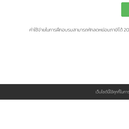
ค่าใช้จ่ายในการฝึกอบรมสามารถหักลดหย่อนภาษีได้ 
เว็บไซต์นี้ใช้คุกกี้ใน
สนับสนุน
วิธีการชำระเงิน
ทำไมต้อง TP
ใบแจ้งยืนยันการอบรมและสัมมนา
แผนการอบร
สมัครสมาชิก ส.ส.ท.
ที่พักใกล้ ๆ 