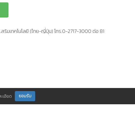
สริมเทคโนโลยี (ไทย-ญี่ปุ่น) โทร.0-2717-3000 ต่อ 81
ยอมรับ
ละเอียด
ติดตามเราได้ที่
กร