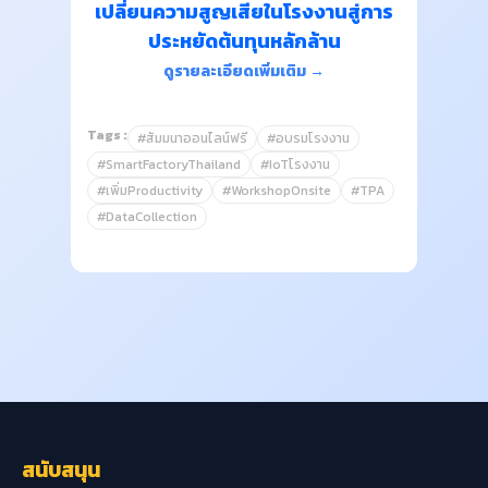
เปลี่ยนความสูญเสียในโรงงานสู่การ
ประหยัดต้นทุนหลักล้าน
ดูรายละเอียดเพิ่มเติม →
Tags :
#สัมมนาออนไลน์ฟรี
#อบรมโรงงาน
#SmartFactoryThailand
#IoTโรงงาน
#เพิ่มProductivity
#WorkshopOnsite
#TPA
#DataCollection
สนับสนุน