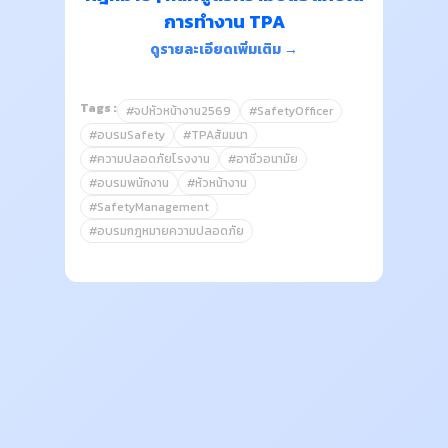
การทำงาน TPA
ดูรายละเอียดเพิ่มเติม →
Tags :
#จปหัวหน้างาน2569
#SafetyOfficer
#อบรมSafety
#TPAสัมมนา
#ความปลอดภัยโรงงาน
#อาชีวอนามัย
#อบรมพนักงาน
#หัวหน้างาน
#SafetyManagement
#อบรมกฎหมายความปลอดภัย