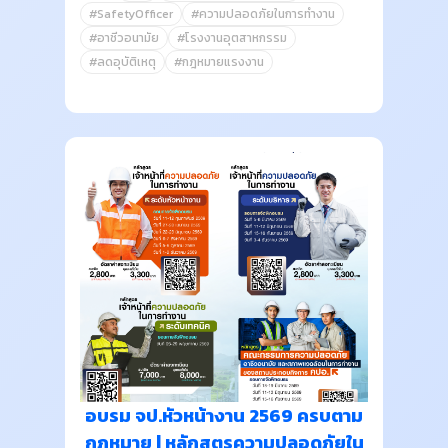
#SafetyOfficer
#ความปลอดภัยในการทำงาน
#อาชีวอนามัย
#โรงงานอุตสาหกรรม
#ลดอุบัติเหตุ
#กฎหมายแรงงาน
อบรม จป.หัวหน้างาน 2569 ครบตาม
กฎหมาย | หลักสูตรความปลอดภัยใน