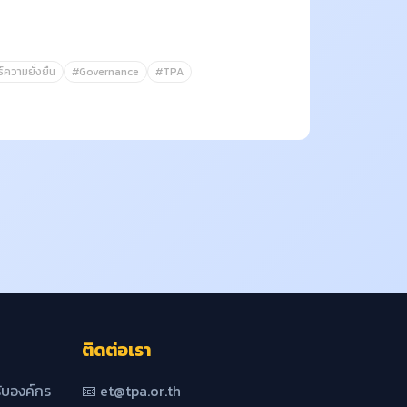
์ความยั่งยืน
#Governance
#TPA
ติดต่อเรา
บองค์กร
📧 et@tpa.or.th