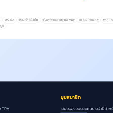
G
#SDGs
#องค์กรยั่งยืน
#SustainabilityTraining
#ESGTraining
#กลยุทธ
ุ่น
มุมสมาชิก
ง TPA
ระบบจองอบรมแผนประจำปีสำหรั