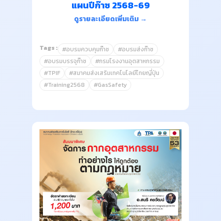
แผนปีก๊าซ 2568-69
ดูรายละเอียดเพิ่มเติม →
Tags :
#อบรมควบคุมก๊าซ
#อบรมส่งก๊าซ
#อบรมบรรจุก๊าซ
#กรมโรงงานอุตสาหกรรม
#TPIF
#สมาคมส่งเสริมเทคโนโลยีไทยญี่ปุ่น
#Training2568
#GasSafety