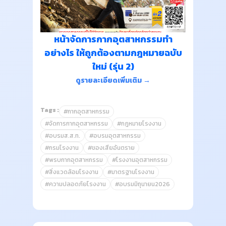
หน้าจัดการกากอุตสาหกรรมทำ
อย่างไร ให้ถูกต้องตามกฎหมายฉบับ
ใหม่ (รุ่น 2)
ดูรายละเอียดเพิ่มเติม →
Tags :
#กากอุตสาหกรรม
#จัดการกากอุตสาหกรรม
#กฎหมายโรงงาน
#อบรมส.ส.ท.
#อบรมอุตสาหกรรม
#กรมโรงงาน
#ของเสียอันตราย
#พรบกากอุตสาหกรรม
#โรงงานอุตสาหกรรม
#สิ่งแวดล้อมโรงงาน
#มาตรฐานโรงงาน
#ความปลอดภัยโรงงาน
#อบรมมิถุนายน2026