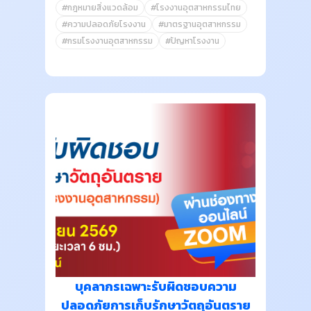
#กฎหมายสิ่งแวดล้อม
#โรงงานอุตสาหกรรมไทย
#ความปลอดภัยโรงงาน
#มาตรฐานอุตสาหกรรม
#กรมโรงงานอุตสาหกรรม
#ปัญหาโรงงาน
บุคลากรเฉพาะรับผิดชอบความ
ปลอดภัยการเก็บรักษาวัตถุอันตราย