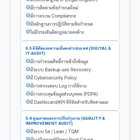
check_circle
มีการติดตามข้อกำหนดใหม่
check_circle
มีการอบรม Compliance
check_circle
มีหลักฐานการปฏิบัติตามข้อกำหนด
check_circle
ไม่มีประเด็นผิดกฎหมายคงค้าง
5.5 ดิจิทัลและความมั่นคงสารสนเทศ (DIGITAL &
IT AUDIT)
check_circle
มีการกำหนดสิทธิ์การเข้าถึงข้อมูล
check_circle
มีระบบ Backup และ Recovery
check_circle
มี Cybersecurity Policy
check_circle
มีการตรวจสอบ Log การใช้งาน
check_circle
มีการควบคุมข้อมูลส่วนบุคคล (PDPA)
check_circle
มี Dashboard/KPI ดิจิทัลสำหรับติดตามผล
5.6 คุณภาพและการปรับปรุงงาน (QUALITY &
IMPROVEMENT AUDIT)
check_circle
มีระบบ 5ส / Lean / TQM
check_circle
มีการวิเคราะห์ปัญหา Root Cause