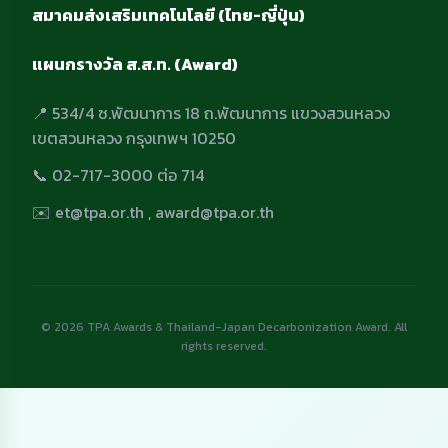
สมาคมส่งเสริมเทคโนโลยี (ไทย-ญี่ปุ่น)
แผนกรางวัล ส.ส.ท. (Award)
📍 534/4 ซ.พัฒนาการ 18 ถ.พัฒนาการ แขวงสวนหลวง
เขตสวนหลวง กรุงเทพฯ 10250
📞 02-717-3000 ต่อ 714
✉️ et@tpa.or.th , award@tpa.or.th
© 2026 TPA Awards & Thailand-Japan Decarbonization Award. All
rights reserved.