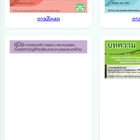
ดาวน์โหลด
ดาว