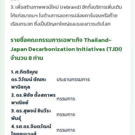
3. เพื่อสร้างภาพพจน์ใหม่ (rebrand) อีกทั้งบริการเพิ่มเติม
ให้แก่สมาคมฯ ในด้านการลดการปล่อยคาร์บอนหรือก๊าซ
เรือนกระจก ซึ่งเป็นปัญหาใหญ่และระยะยาวระดับโลก
รายชื่อคณะกรรมการเฉพาะกิจ Thailand-
Japan Decarbonization Initiatives (TJDI)
จำนวน 8 ท่าน
1. ศ.กิตติคุณ
ดร.วิวัฒน์ ตัณฑะ
ประธานกรรมการ
พานิชกุล
2. ดร.พิชัย ตั้งสถาพร
กรรมการ
พาณิชย์
3. ดร.สุพจน์ ชินวีระ
กรรมการ
พันธุ์
4. รศ.ดร.จินตวัฒน์
กรรมการ
ไชยชนะวงศ์