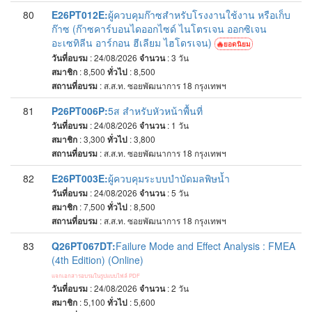
80
E26PT012E:
ผู้ควบคุมก๊าซสำหรับโรงงานใช้งาน หรือเก็บ
ก๊าซ (ก๊าซคาร์บอนไดออกไซด์ ไนโตรเจน ออกซิเจน
อะเซทิลีน อาร์กอน ฮีเลียม ไฮโดรเจน)
ยอดนิยม
วันที่อบรม
: 24/08/2026
จำนวน
: 3
วัน
สมาชิก
: 8,500
ทั่วไป
: 8,500
สถานที่อบรม
:
ส.ส.ท. ซอยพัฒนาการ 18 กรุงเทพฯ
81
P26PT006P:
5ส สำหรับหัวหน้าพื้นที่
วันที่อบรม
: 24/08/2026
จำนวน
: 1
วัน
สมาชิก
: 3,300
ทั่วไป
: 3,800
สถานที่อบรม
:
ส.ส.ท. ซอยพัฒนาการ 18 กรุงเทพฯ
82
E26PT003E:
ผู้ควบคุมระบบบำบัดมลพิษน้ำ
วันที่อบรม
: 24/08/2026
จำนวน
: 5
วัน
สมาชิก
: 7,500
ทั่วไป
: 8,500
สถานที่อบรม
:
ส.ส.ท. ซอยพัฒนาการ 18 กรุงเทพฯ
83
Q26PT067DT:
Failure Mode and Effect Analysis : FMEA
(4th Edition) (Online)
แจกเอกสารอบรมในรูปแบบไฟล์ PDF
วันที่อบรม
: 24/08/2026
จำนวน
: 2
วัน
สมาชิก
: 5,100
ทั่วไป
: 5,600