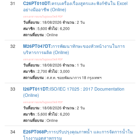
31
C26PT010DT:
ครบเครื่องเรื่องสูตรและฟังก์ชันใน Excel
อย่างมืออาชีพ (Online)
แจกเอกสารอบรมในรูปแบบไฟล์ PDF
วันที่อบรม
: 18/08/2026
จำนวน
: 2
วัน
สมาชิก
: 5,600
ทั่วไป
: 6,200
สถานที่อบรม
:
Online
32
M26PT047DT:
การพัฒนาทักษะของหัวหน้างานในการ
บริหารการผลิต (Online)
แจกเอกสารอบรมในรูปแบบไฟล์ PDF
วันที่อบรม
: 18/08/2026
จำนวน
: 1
วัน
สมาชิก
: 2,700
ทั่วไป
: 3,000
สถานที่อบรม
:
ส.ส.ท. ซอยพัฒนาการ 18 กรุงเทพฯ
33
I26PT011DT:
ISO/IEC 17025 : 2017 Documentation
(Online)
แจกเอกสารอบรมในรูปแบบไฟล์ PDF
วันที่อบรม
: 18/08/2026
จำนวน
: 2
วัน
สมาชิก
: 5,600
ทั่วไป
: 6,200
สถานที่อบรม
:
Online
34
E26PT068P:
การปรับปรุงคุณภาพน้ำ และการจัดการน้ำใน
โรงงานอุตสาหกรรม