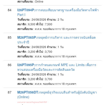
สถานที่อบรม
:
Online
84
I26PT094P:
การสอบเทียบมาตรฐานเครื่องมือวัดทางไฟฟ้า
Part I
วันที่อบรม
: 24/08/2026
จำนวน
: 2
วัน
สมาชิก
: 6,500
ทั่วไป
: 7,500
สถานที่อบรม
:
ส.ส.ท. ซอยพัฒนาการ 18 กรุงเทพฯ
85
M26PT065P:
กลยุทธ์การบริหาร และการตรวจนับสต็อค
ประจำปี
วันที่อบรม
: 24/08/2026
จำนวน
: 1
วัน
สมาชิก
: 3,200
ทั่วไป
: 3,700
สถานที่อบรม
:
ส.ส.ท. ซอยพัฒนาการ 18 กรุงเทพฯ
86
I26PT095P:
การกำหนดเกณฑ์ MPE และ Limits เพื่อการ
ทวนสอบเครื่องมือวัดและการตัดสินผลวัด
วันที่อบรม
: 24/08/2026
จำนวน
: 1
วัน
สมาชิก
: 3,200
ทั่วไป
: 3,700
สถานที่อบรม
:
ส.ส.ท. ซอยพัฒนาการ 18 กรุงเทพฯ
87
M26PT056DT:
กลยุทธ์ธุรกิจแบบลีนสำหรับผู้บังคับบัญชา
(Online)
แจกเอกสารอบรมในรูปแบบไฟล์ PDF