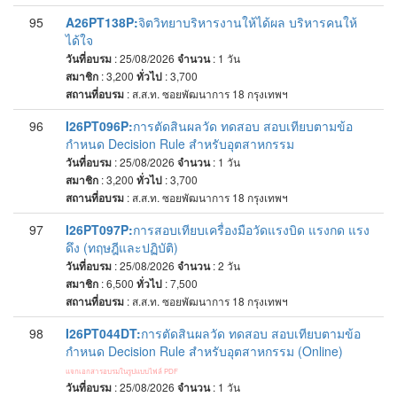
95
A26PT138P:
จิตวิทยาบริหารงานให้ได้ผล บริหารคนให้
ได้ใจ
วันที่อบรม
: 25/08/2026
จำนวน
: 1
วัน
สมาชิก
: 3,200
ทั่วไป
: 3,700
สถานที่อบรม
:
ส.ส.ท. ซอยพัฒนาการ 18 กรุงเทพฯ
96
I26PT096P:
การตัดสินผลวัด ทดสอบ สอบเทียบตามข้อ
กำหนด Decision Rule สำหรับอุตสาหกรรม
วันที่อบรม
: 25/08/2026
จำนวน
: 1
วัน
สมาชิก
: 3,200
ทั่วไป
: 3,700
สถานที่อบรม
:
ส.ส.ท. ซอยพัฒนาการ 18 กรุงเทพฯ
97
I26PT097P:
การสอบเทียบเครื่องมือวัดแรงบิด แรงกด แรง
ดึง (ทฤษฎีและปฏิบัติ)
วันที่อบรม
: 25/08/2026
จำนวน
: 2
วัน
สมาชิก
: 6,500
ทั่วไป
: 7,500
สถานที่อบรม
:
ส.ส.ท. ซอยพัฒนาการ 18 กรุงเทพฯ
98
I26PT044DT:
การตัดสินผลวัด ทดสอบ สอบเทียบตามข้อ
กำหนด Decision Rule สำหรับอุตสาหกรรม (Online)
แจกเอกสารอบรมในรูปแบบไฟล์ PDF
วันที่อบรม
: 25/08/2026
จำนวน
: 1
วัน