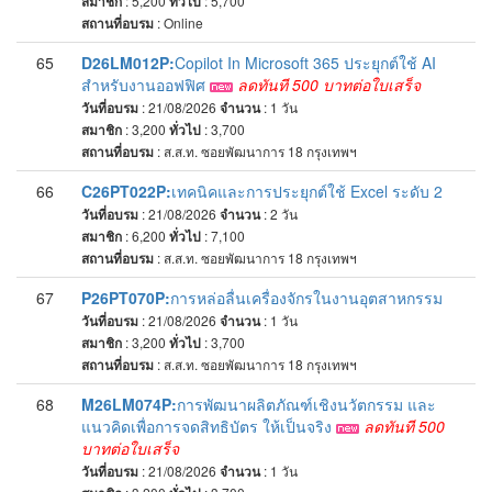
สมาชิก
: 5,200
ทั่วไป
: 5,700
สถานที่อบรม
:
Online
65
D26LM012P:
Copilot In Microsoft 365 ประยุกต์ใช้ AI
สำหรับงานออฟฟิศ
ลดทันที 500 บาทต่อใบเสร็จ
วันที่อบรม
: 21/08/2026
จำนวน
: 1
วัน
สมาชิก
: 3,200
ทั่วไป
: 3,700
สถานที่อบรม
:
ส.ส.ท. ซอยพัฒนาการ 18 กรุงเทพฯ
66
C26PT022P:
เทคนิคและการประยุกต์ใช้ Excel ระดับ 2
วันที่อบรม
: 21/08/2026
จำนวน
: 2
วัน
สมาชิก
: 6,200
ทั่วไป
: 7,100
สถานที่อบรม
:
ส.ส.ท. ซอยพัฒนาการ 18 กรุงเทพฯ
67
P26PT070P:
การหล่อลื่นเครื่องจักรในงานอุตสาหกรรม
วันที่อบรม
: 21/08/2026
จำนวน
: 1
วัน
สมาชิก
: 3,200
ทั่วไป
: 3,700
สถานที่อบรม
:
ส.ส.ท. ซอยพัฒนาการ 18 กรุงเทพฯ
68
M26LM074P:
การพัฒนาผลิตภัณฑ์เชิงนวัตกรรม และ
แนวคิดเพื่อการจดสิทธิบัตร ให้เป็นจริง
ลดทันที 500
บาทต่อใบเสร็จ
วันที่อบรม
: 21/08/2026
จำนวน
: 1
วัน