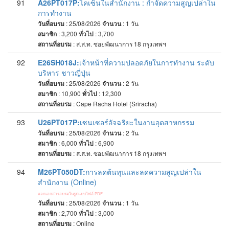
91
A26PT017P:
ไคเซ็นในสำนักงาน : กำจัดความสูญเปล่าใน
การทำงาน
วันที่อบรม
: 25/08/2026
จำนวน
: 1
วัน
สมาชิก
: 3,200
ทั่วไป
: 3,700
สถานที่อบรม
:
ส.ส.ท. ซอยพัฒนาการ 18 กรุงเทพฯ
92
E26SH018J:
เจ้าหน้าที่ความปลอดภัยในการทำงาน ระดับ
บริหาร ชาวญี่ปุ่น
วันที่อบรม
: 25/08/2026
จำนวน
: 2
วัน
สมาชิก
: 10,900
ทั่วไป
: 12,300
สถานที่อบรม
:
Cape Racha Hotel (Sriracha)
93
U26PT017P:
เซนเซอร์อัจฉริยะในงานอุตสาหกรรม
วันที่อบรม
: 25/08/2026
จำนวน
: 2
วัน
สมาชิก
: 6,000
ทั่วไป
: 6,900
สถานที่อบรม
:
ส.ส.ท. ซอยพัฒนาการ 18 กรุงเทพฯ
94
M26PT050DT:
การลดต้นทุนและลดความสูญเปล่าใน
สำนักงาน (Online)
แจกเอกสารอบรมในรูปแบบไฟล์ PDF
วันที่อบรม
: 25/08/2026
จำนวน
: 1
วัน
สมาชิก
: 2,700
ทั่วไป
: 3,000
สถานที่อบรม
:
Online