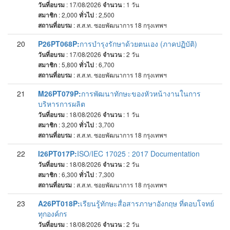
วันที่อบรม
: 17/08/2026
จำนวน
: 1
วัน
สมาชิก
: 2,000
ทั่วไป
: 2,500
สถานที่อบรม
:
ส.ส.ท. ซอยพัฒนาการ 18 กรุงเทพฯ
20
P26PT068P:
การบำรุงรักษาด้วยตนเอง (ภาคปฏิบัติ)
วันที่อบรม
: 17/08/2026
จำนวน
: 2
วัน
สมาชิก
: 5,800
ทั่วไป
: 6,700
สถานที่อบรม
:
ส.ส.ท. ซอยพัฒนาการ 18 กรุงเทพฯ
21
M26PT079P:
การพัฒนาทักษะของหัวหน้างานในการ
บริหารการผลิต
วันที่อบรม
: 18/08/2026
จำนวน
: 1
วัน
สมาชิก
: 3,200
ทั่วไป
: 3,700
สถานที่อบรม
:
ส.ส.ท. ซอยพัฒนาการ 18 กรุงเทพฯ
22
I26PT017P:
ISO/IEC 17025 : 2017 Documentation
วันที่อบรม
: 18/08/2026
จำนวน
: 2
วัน
สมาชิก
: 6,300
ทั่วไป
: 7,300
สถานที่อบรม
:
ส.ส.ท. ซอยพัฒนาการ 18 กรุงเทพฯ
23
A26PT018P:
เรียนรู้ทักษะสื่อสารภาษาอังกฤษ ที่ตอบโจทย์
ทุกองค์กร
วันที่อบรม
: 18/08/2026
จำนวน
: 2
วัน