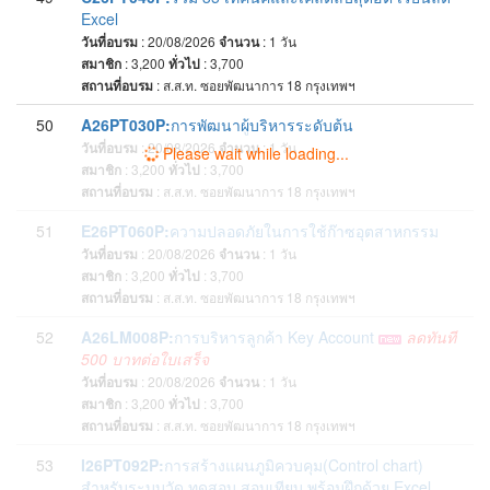
Excel
วันที่อบรม
: 20/08/2026
จำนวน
: 1
วัน
สมาชิก
: 3,200
ทั่วไป
: 3,700
สถานที่อบรม
:
ส.ส.ท. ซอยพัฒนาการ 18 กรุงเทพฯ
50
A26PT030P:
การพัฒนาผู้บริหารระดับต้น
วันที่อบรม
: 20/08/2026
จำนวน
: 1
วัน
Please wait while loading...
สมาชิก
: 3,200
ทั่วไป
: 3,700
สถานที่อบรม
:
ส.ส.ท. ซอยพัฒนาการ 18 กรุงเทพฯ
51
E26PT060P:
ความปลอดภัยในการใช้ก๊าซอุตสาหกรรม
วันที่อบรม
: 20/08/2026
จำนวน
: 1
วัน
สมาชิก
: 3,200
ทั่วไป
: 3,700
สถานที่อบรม
:
ส.ส.ท. ซอยพัฒนาการ 18 กรุงเทพฯ
52
A26LM008P:
การบริหารลูกค้า Key Account
ลดทันที
500 บาทต่อใบเสร็จ
วันที่อบรม
: 20/08/2026
จำนวน
: 1
วัน
สมาชิก
: 3,200
ทั่วไป
: 3,700
สถานที่อบรม
:
ส.ส.ท. ซอยพัฒนาการ 18 กรุงเทพฯ
53
I26PT092P:
การสร้างแผนภูมิควบคุม(Control chart)
สำหรับระบบวัด ทดสอบ สอบเทียบ พร้อมฝึกด้วย Excel