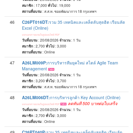
สมาชิก
: 17,000
ทั่วไป
: 19,000
สถานที่อบรม
:
ส.ส.ท. ซอยพัฒนาการ 18 กรุงเทพฯ
46
C26PT016DT:
รวม 35 เทคนิคและเคล็ดลับสุดฮิต เรียนลัด
Excel (Online)
แจกเอกสารอบรมในรูปแบบไฟล์ PDF
วันที่อบรม
: 20/08/2026
จำนวน
: 1
วัน
สมาชิก
: 2,700
ทั่วไป
: 3,000
สถานที่อบรม
:
Online
47
A26LM009P:
การบริหารทีมยุคใหม่ สไตล์ Agile Team
Management
วันที่อบรม
: 20/08/2026
จำนวน
: 1
วัน
สมาชิก
: 3,200
ทั่วไป
: 3,700
สถานที่อบรม
:
ส.ส.ท. ซอยพัฒนาการ 18 กรุงเทพฯ
48
A26LM006DT:
การบริหารลูกค้า Key Account (Online)
ลดทันที 500 บาทต่อใบเสร็จ
แจกเอกสารอบรมในรูปแบบไฟล์ PDF
วันที่อบรม
: 20/08/2026
จำนวน
: 1
วัน
สมาชิก
: 2,700
ทั่วไป
: 3,000
สถานที่อบรม
:
Online
49
C26PT040P:
รวม 35 เทคนิคและเคล็ดลับสุดฮิต เรียนลัด