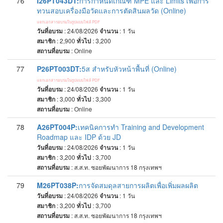
76
I26PT043DT:
การกำหนดเกณฑ์ MPE และ Limits เพื่อการ
ทวนสอบเครื่องมือวัดและการตัดสินผลวัด (Online)
แจกเอกสารอบรมในรูปแบบไฟล์ PDF
วันที่อบรม
: 24/08/2026
จำนวน
: 1
วัน
สมาชิก
: 2,900
ทั่วไป
: 3,200
สถานที่อบรม
:
Online
77
P26PT003DT:
5ส สำหรับหัวหน้าพื้นที่ (Online)
แจกเอกสารอบรมในรูปแบบไฟล์ PDF
วันที่อบรม
: 24/08/2026
จำนวน
: 1
วัน
สมาชิก
: 3,000
ทั่วไป
: 3,300
สถานที่อบรม
:
Online
78
A26PT004P:
เทคนิคการทำ Training and Development
Roadmap และ IDP ด้วย JD
วันที่อบรม
: 24/08/2026
จำนวน
: 1
วัน
สมาชิก
: 3,200
ทั่วไป
: 3,700
สถานที่อบรม
:
ส.ส.ท. ซอยพัฒนาการ 18 กรุงเทพฯ
79
M26PT038P:
การจัดสมดุลสายการผลิตเพื่อเพิ่มผลผลิต
วันที่อบรม
: 24/08/2026
จำนวน
: 1
วัน
สมาชิก
: 3,200
ทั่วไป
: 3,700
สถานที่อบรม
:
ส.ส.ท. ซอยพัฒนาการ 18 กรุงเทพฯ