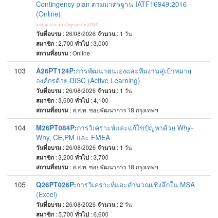
Contingency plan ตามมาตรฐาน IATF16949:2016
(Online)
แจกเอกสารอบรมในรูปแบบไฟล์ PDF
วันที่อบรม
: 26/08/2026
จำนวน
: 1
วัน
สมาชิก
: 2,700
ทั่วไป
: 3,000
สถานที่อบรม
:
Online
103
A26PT124P:
การพัฒนาตนเองและทีมงานสู่เป้าหมาย
องค์กรด้วย DISC (Active Learning)
วันที่อบรม
: 26/08/2026
จำนวน
: 1
วัน
สมาชิก
: 3,600
ทั่วไป
: 4,100
สถานที่อบรม
:
ส.ส.ท. ซอยพัฒนาการ 18 กรุงเทพฯ
104
M26PT084P:
การวิเคราะห์และแก้ไขปัญหาด้วย Why-
Why, CE,PM และ FMEA
วันที่อบรม
: 26/08/2026
จำนวน
: 1
วัน
สมาชิก
: 3,200
ทั่วไป
: 3,700
สถานที่อบรม
:
ส.ส.ท. ซอยพัฒนาการ 18 กรุงเทพฯ
105
Q26PT026P:
การวิเคราะห์และคำนวณเชิงลึกใน MSA
(Excel)
วันที่อบรม
: 26/08/2026
จำนวน
: 2
วัน
สมาชิก
: 5,700
ทั่วไป
: 6,600