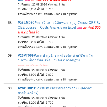
วันที่อบรม
: 20/08/2026
จำนวน
: 1
วัน
สมาชิก
: 3,200
ทั่วไป
: 3,700
สถานที่อบรม
:
ส.ส.ท. ซอยพัฒนาการ 18 กรุงเทพฯ
58
P26LM060P:
การวิเคราะห์ต้นทุนการสูญเสียของ OEE By
QEE Losses – Costs Analysis on Excel
ลดทันที 500
บาทต่อใบเสร็จ
วันที่อบรม
: 20/08/2026
จำนวน
: 1
วัน
สมาชิก
: 3,200
ทั่วไป
: 3,700
สถานที่อบรม
:
ส.ส.ท. ซอยพัฒนาการ 18 กรุงเทพฯ
59
P26PT069P:
การบำรุงรักษาเครื่องจักรด้วยวิธีการวัด
วิเคราะห์การสั่นสะเทือน ระดับ 2 ภาคปฏิบัติ
แจกเอกสารอบรมในรูปแบบไฟล์ PDF
วันที่อบรม
: 20/08/2026
จำนวน
: 2
วัน
สมาชิก
: 6,900
ทั่วไป
: 7,800
สถานที่อบรม
:
ส.ส.ท. ซอยพัฒนาการ 18 กรุงเทพฯ
60
A26PT001P:
การบริหารความหลากหลาย (บุคลากร
ภายในองค์กร)
วันที่อบรม
: 20/08/2026
จำนวน
: 1
วัน
สมาชิก
: 3,200
ทั่วไป
: 3,700