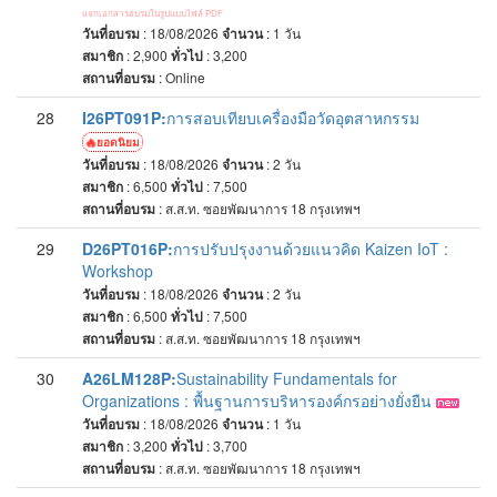
แจกเอกสารอบรมในรูปแบบไฟล์ PDF
วันที่อบรม
: 18/08/2026
จำนวน
: 1
วัน
สมาชิก
: 2,900
ทั่วไป
: 3,200
สถานที่อบรม
:
Online
28
I26PT091P:
การสอบเทียบเครื่องมือวัดอุตสาหกรรม
ยอดนิยม
วันที่อบรม
: 18/08/2026
จำนวน
: 2
วัน
สมาชิก
: 6,500
ทั่วไป
: 7,500
สถานที่อบรม
:
ส.ส.ท. ซอยพัฒนาการ 18 กรุงเทพฯ
29
D26PT016P:
การปรับปรุงงานด้วยแนวคิด Kaizen IoT :
Workshop
วันที่อบรม
: 18/08/2026
จำนวน
: 2
วัน
สมาชิก
: 6,500
ทั่วไป
: 7,500
สถานที่อบรม
:
ส.ส.ท. ซอยพัฒนาการ 18 กรุงเทพฯ
30
A26LM128P:
Sustainability Fundamentals for
Organizations : พื้นฐานการบริหารองค์กรอย่างยั่งยืน
วันที่อบรม
: 18/08/2026
จำนวน
: 1
วัน
สมาชิก
: 3,200
ทั่วไป
: 3,700
สถานที่อบรม
:
ส.ส.ท. ซอยพัฒนาการ 18 กรุงเทพฯ