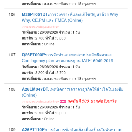
สถานที่อบรม
:
ส.ส.ท. ซอยพัฒนาการ 18 กรุงเทพฯ
106
M26PT051DT:
การวิเคราะห์และแก้ไขปัญหาด้วย Why-
Why, CE,PM และ FMEA (Online)
แจกเอกสารอบรมในรูปแบบไฟล์ PDF
วันที่อบรม
: 26/08/2026
จำนวน
: 1
วัน
สมาชิก
: 2,700
ทั่วไป
: 3,000
สถานที่อบรม
:
Online
107
Q26PT090P:
การจัดทำและทดสอบประสิทธิผลของ
Contingency plan ตามมาตรฐาน IATF16949:2016
วันที่อบรม
: 26/08/2026
จำนวน
: 1
วัน
สมาชิก
: 3,200
ทั่วไป
: 3,700
สถานที่อบรม
:
ส.ส.ท. ซอยพัฒนาการ 18 กรุงเทพฯ
108
A26LM047DT:
เทคนิคการเจราจาธุรกิจให้สำเร็จในเอเชีย
(Online)
ลดทันที 500 บาทต่อใบเสร็จ
แจกเอกสารอบรมในรูปแบบไฟล์ PDF
วันที่อบรม
: 26/08/2026
จำนวน
: 1
วัน
สมาชิก
: 2,700
ทั่วไป
: 3,000
สถานที่อบรม
:
Online
109
A26PT110P:
การจัดการข้อขัดแย้ง เพื่อสร้างสัมพันธภาพ