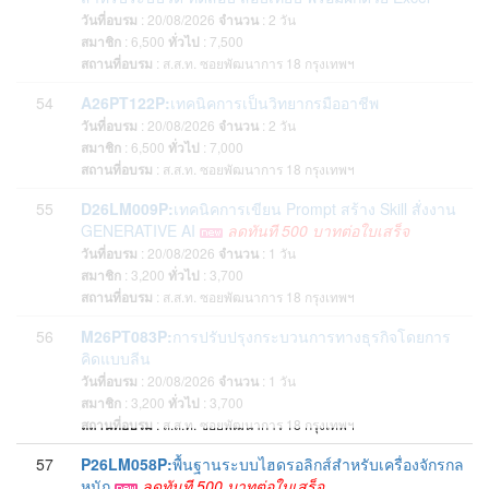
วันที่อบรม
: 20/08/2026
จำนวน
: 2
วัน
สมาชิก
: 6,500
ทั่วไป
: 7,500
สถานที่อบรม
:
ส.ส.ท. ซอยพัฒนาการ 18 กรุงเทพฯ
54
A26PT122P:
เทคนิคการเป็นวิทยากรมืออาชีพ
วันที่อบรม
: 20/08/2026
จำนวน
: 2
วัน
สมาชิก
: 6,500
ทั่วไป
: 7,000
สถานที่อบรม
:
ส.ส.ท. ซอยพัฒนาการ 18 กรุงเทพฯ
55
D26LM009P:
เทคนิคการเขียน Prompt สร้าง Skill สั่งงาน
GENERATIVE AI
ลดทันที 500 บาทต่อใบเสร็จ
วันที่อบรม
: 20/08/2026
จำนวน
: 1
วัน
สมาชิก
: 3,200
ทั่วไป
: 3,700
สถานที่อบรม
:
ส.ส.ท. ซอยพัฒนาการ 18 กรุงเทพฯ
56
M26PT083P:
การปรับปรุงกระบวนการทางธุรกิจโดยการ
คิดแบบลีน
วันที่อบรม
: 20/08/2026
จำนวน
: 1
วัน
สมาชิก
: 3,200
ทั่วไป
: 3,700
สถานที่อบรม
:
ส.ส.ท. ซอยพัฒนาการ 18 กรุงเทพฯ
57
P26LM058P:
พื้นฐานระบบไฮดรอลิกส์สำหรับเครื่องจักรกล
หนัก
ลดทันที 500 บาทต่อใบเสร็จ