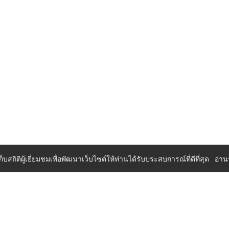
เก็บสถิติผู้เยี่ยมชมเพื่อพัฒนาเว็บไซต์ให้ท่านได้รับประสบการณ์ที่ดีที่สุด
อ่าน
มุมสมาชิก
PA (ส.ส.ท.)
ระบบจองอบรมแผนประจำปีสำหรับองค
รมประจำปี
กรุณา
เพื่อใช้งาน
เข้าสู่ระบบ
 เรา
สนใจสมัครสมาชิกโดยไม่เสียค่าใช้จ่าย